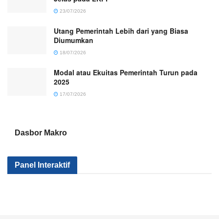
23/07/2026
Utang Pemerintah Lebih dari yang Biasa
Diumumkan
18/07/2026
Modal atau Ekuitas Pemerintah Turun pada
2025
17/07/2026
Dasbor Makro
Kenapa Sektor
Pemerintah
Kok Makin
Panel Interaktif
Industri Kita Tak
Serius Gak Sih
Banyak Mile
Kunjung Maju?
Menggenjot
yang
Apa yang
Sektor Industri?
Nganggur?
Salah?