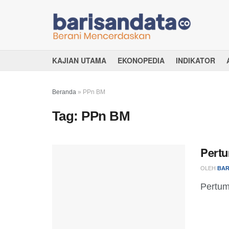
KAJIAN UTAMA
EKONOPEDIA
INDIKATOR
Beranda
»
PPn BM
Tag:
PPn BM
Pert
OLEH
BAR
Pertu