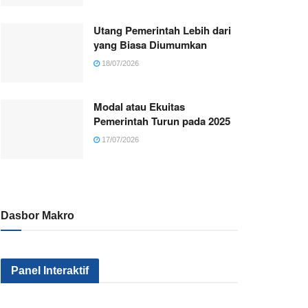
Utang Pemerintah Lebih dari
yang Biasa Diumumkan
18/07/2026
Modal atau Ekuitas
Pemerintah Turun pada 2025
17/07/2026
Dasbor Makro
Panel Interaktif
Kenapa Sektor
Pemerintah
Kok Makin
Industri Kita Tak
Serius Gak Sih
Banyak Mil
Kunjung Maju?
Menggenjot
yang