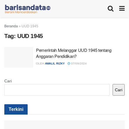
Beranda
»
UUD 1945
Tag:
UUD 1945
Pemerintah Melanggar UUD 1945 tentang
Anggaran Pendidikan?
OLEH
AWALIL RIZKY
07/09/2024
Cari
Cari
Terkini