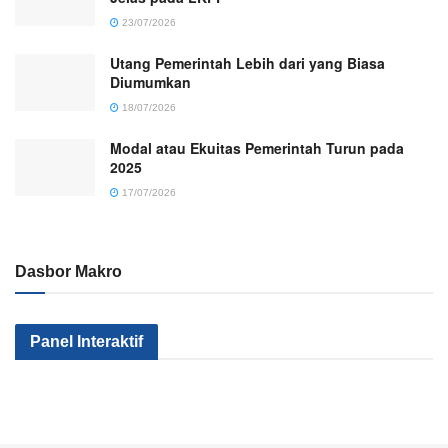
23/07/2026
Utang Pemerintah Lebih dari yang Biasa
Diumumkan
18/07/2026
Modal atau Ekuitas Pemerintah Turun pada
2025
17/07/2026
Dasbor Makro
Kenapa Sektor
Pemerintah
Kok Makin
Panel Interaktif
Industri Kita Tak
Serius Gak Sih
Banyak Mile
Kunjung Maju?
Menggenjot
yang
Apa yang
Sektor Industri?
Nganggur?
Salah?