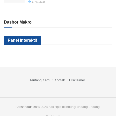
17/07/2026
Dasbor Makro
Kenapa Sektor
Pemerintah
Kok Makin
Panel Interaktif
Industri Kita Tak
Serius Gak Sih
Banyak Mile
Kunjung Maju?
Menggenjot
yang
Apa yang
Sektor Industri?
Nganggur?
Salah?
Tentang Kami
Kontak
Disclaimer
Barisandata.co
© 2024 hak cipta dilindungi undang-undang.