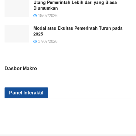
Utang Pemerintah Lebih dari yang Biasa
Diumumkan
18/07/2026
Modal atau Ekuitas Pemerintah Turun pada
2025
17/07/2026
Dasbor Makro
Kenapa Sektor
Pemerintah
Kok Makin
Panel Interaktif
Industri Kita Tak
Serius Gak Sih
Banyak Mile
Kunjung Maju?
Menggenjot
yang
Apa yang
Sektor Industri?
Nganggur?
Salah?