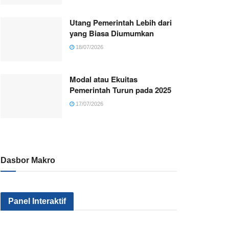
Utang Pemerintah Lebih dari
yang Biasa Diumumkan
18/07/2026
Modal atau Ekuitas
Pemerintah Turun pada 2025
17/07/2026
Dasbor Makro
Panel Interaktif
Kenapa Sektor
Pemerintah
Kok Makin
Industri Kita Tak
Serius Gak Sih
Banyak Mil
Kunjung Maju?
Menggenjot
yang