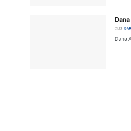
Dana 
OLEH
BAR
Dana A