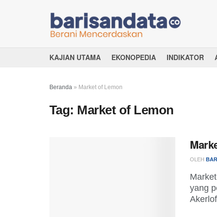
KAJIAN UTAMA
EKONOPEDIA
INDIKATOR
Beranda
»
Market of Lemon
Tag:
Market of Lemon
Marke
OLEH
BAR
Market
yang p
Akerlo