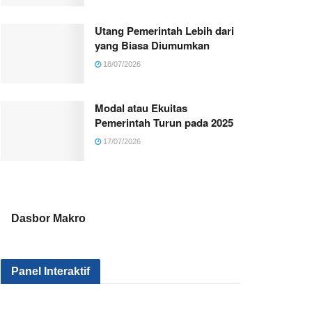
Utang Pemerintah Lebih dari
yang Biasa Diumumkan
18/07/2026
Modal atau Ekuitas
Pemerintah Turun pada 2025
17/07/2026
Dasbor Makro
Panel Interaktif
Kenapa Sektor
Pemerintah
Kok Makin
Industri Kita Tak
Serius Gak Sih
Banyak Mil
Kunjung Maju?
Menggenjot
yang