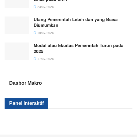
23/07/2026
Utang Pemerintah Lebih dari yang Biasa
Diumumkan
18/07/2026
Modal atau Ekuitas Pemerintah Turun pada
2025
17/07/2026
Dasbor Makro
Kenapa Sektor
Pemerintah
Kok Makin
Panel Interaktif
Industri Kita Tak
Serius Gak Sih
Banyak Mile
Kunjung Maju?
Menggenjot
yang
Apa yang
Sektor Industri?
Nganggur?
Salah?