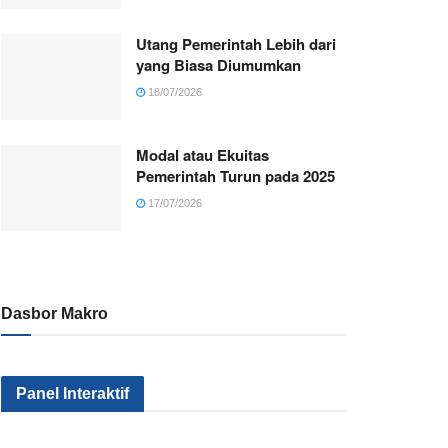
Utang Pemerintah Lebih dari
yang Biasa Diumumkan
18/07/2026
Modal atau Ekuitas
Pemerintah Turun pada 2025
17/07/2026
Dasbor Makro
Panel Interaktif
Kenapa Sektor
Pemerintah
Kok Makin
Industri Kita Tak
Serius Gak Sih
Banyak Mil
Kunjung Maju?
Menggenjot
yang