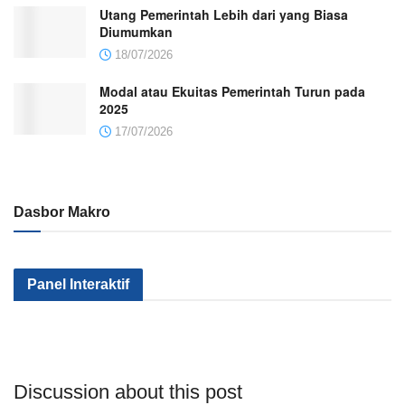
Utang Pemerintah Lebih dari yang Biasa
Diumumkan
18/07/2026
Modal atau Ekuitas Pemerintah Turun pada
2025
17/07/2026
Dasbor Makro
Kenapa Sektor
Pemerintah
Kok Makin
Panel Interaktif
Industri Kita Tak
Serius Gak Sih
Banyak Mile
Kunjung Maju?
Menggenjot
yang
Apa yang
Sektor Industri?
Nganggur?
Salah?
Discussion about this post