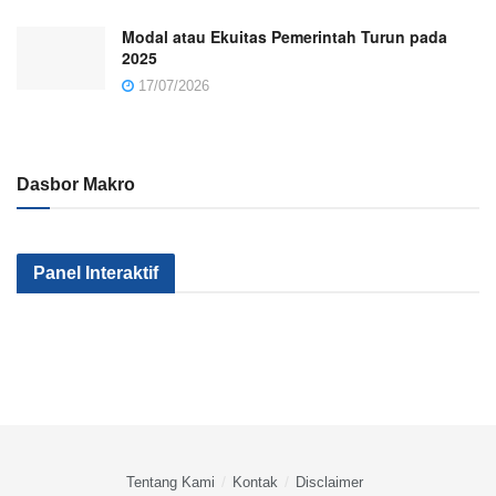
Modal atau Ekuitas Pemerintah Turun pada
2025
17/07/2026
Dasbor Makro
Kenapa Sektor
Pemerintah
Kok Makin
Panel Interaktif
Industri Kita Tak
Serius Gak Sih
Banyak Mile
Kunjung Maju?
Menggenjot
yang
Apa yang
Sektor Industri?
Nganggur?
Salah?
Tentang Kami
Kontak
Disclaimer