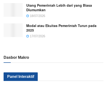
Utang Pemerintah Lebih dari yang Biasa
Diumumkan
18/07/2026
Modal atau Ekuitas Pemerintah Turun pada
2025
17/07/2026
Dasbor Makro
Kenapa Sektor
Pemerintah
Kok Makin
Panel Interaktif
Industri Kita Tak
Serius Gak Sih
Banyak Mile
Kunjung Maju?
Menggenjot
yang
Apa yang
Sektor Industri?
Nganggur?
Salah?