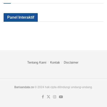
Kenapa Sektor
Pemerintah
Kok Makin
Panel Interaktif
Industri Kita Tak
Serius Gak Sih
Banyak Mile
Kunjung Maju?
Menggenjot
yang
Apa yang
Sektor Industri?
Nganggur?
Salah?
Tentang Kami
Kontak
Disclaimer
Barisandata.co
© 2024 hak cipta dilindungi undang-undang.