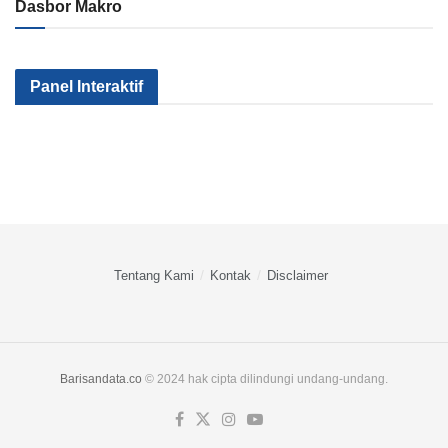
Dasbor Makro
Kenapa Sektor
Pemerintah
Kok Makin
Panel Interaktif
Industri Kita Tak
Serius Gak Sih
Banyak Mile
Kunjung Maju?
Menggenjot
yang
Apa yang
Sektor Industri?
Nganggur?
Salah?
Tentang Kami
Kontak
Disclaimer
Barisandata.co
© 2024 hak cipta dilindungi undang-undang.