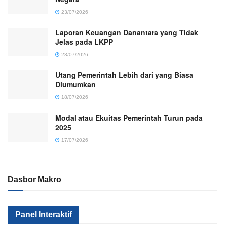
23/07/2026
Laporan Keuangan Danantara yang Tidak
Jelas pada LKPP
23/07/2026
Utang Pemerintah Lebih dari yang Biasa
Diumumkan
18/07/2026
Modal atau Ekuitas Pemerintah Turun pada
2025
17/07/2026
Dasbor Makro
Kenapa Sektor
Pemerintah
Kok Makin
Panel Interaktif