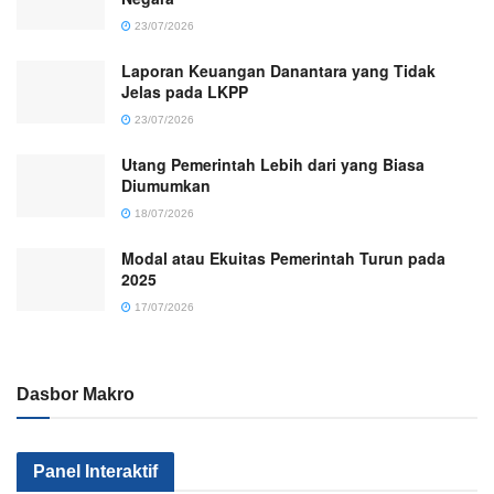
23/07/2026
Laporan Keuangan Danantara yang Tidak
Jelas pada LKPP
23/07/2026
Utang Pemerintah Lebih dari yang Biasa
Diumumkan
18/07/2026
Modal atau Ekuitas Pemerintah Turun pada
2025
17/07/2026
Dasbor Makro
Kenapa Sektor
Pemerintah
Kok Makin
Panel Interaktif